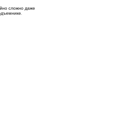
айно сложно даже
одъемнике.