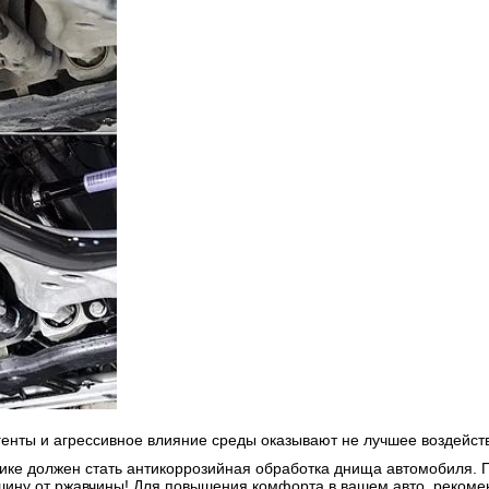
енты и агрессивное влияние среды оказывают не лучшее воздейств
ке должен стать антикоррозийная обработка днища автомобиля.
ину от ржавчины! Для повышения комфорта в вашем авто, рекоме