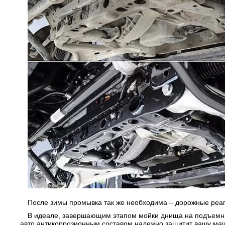
После зимы промывка так же необходима – дорожные реаг
В идеале, завершающим этапом мойки днища на подъемни
авто антикоррозионным составом надежно защитит вашу маш