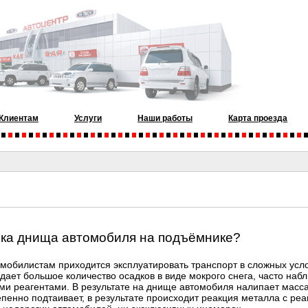
Клиентам
Услуги
Наши работы
Карта проезда
ка днища автомобиля на подъёмнике?
омобилистам приходится эксплуатировать транспорт в сложных усл
ает большое количество осадков в виде мокрого снега, часто наб
 реагентами. В результате на днище автомобиля налипает масса
епенно подтаивает, в результате происходит реакция металла с реа