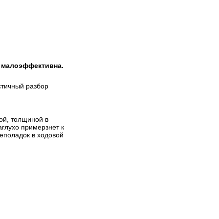
– малоэффективна.
стичный разбор
лой, толщиной в
аглухо примерзнет к
еполадок в ходовой