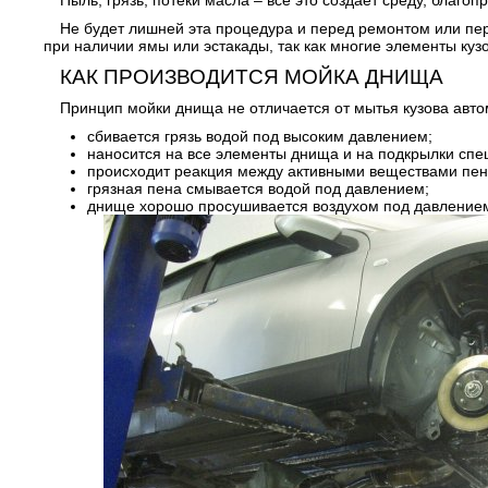
Пыль, грязь, потеки масла – все это создает среду, благо
Не будет лишней эта процедура и перед ремонтом или пе
при наличии ямы или эстакады, так как многие элементы куз
КАК ПРОИЗВОДИТСЯ МОЙКА ДНИЩА
Принцип мойки днища не отличается от мытья кузова авто
сбивается грязь водой под высоким давлением;
наносится на все элементы днища и на подкрылки спе
происходит реакция между активными веществами пен
грязная пена смывается водой под давлением;
днище хорошо просушивается воздухом под давление