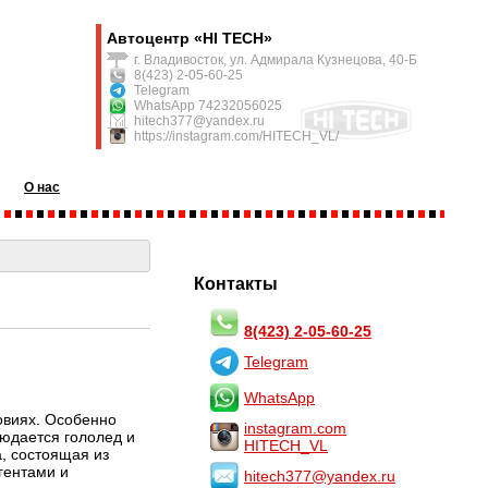
Автоцентр «HI TECH»
г. Владивосток, ул. Адмирала Кузнецова, 40-Б
8(423) 2-05-60-25
Telegram
WhatsApp 74232056025
hitech377@yandex.ru
https://instagram.com/HITECH_VL/
О нас
Контакты
8(423) 2-05-60-25
Telegram
WhatsApp
овиях. Особенно
instagram.com
людается гололед и
HITECH_VL
, состоящая из
гентами и
hitech377@yandex.ru