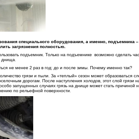
зования специального оборудования, а именно, подъемника 
алить загрязнения полностью.
ользовать подъемник. Только на подъемн
ике возможно сделать ча
ы днища.
я не менее 2 раз в год: до и после зимы. Почему именно так?
количество грязи и пыли. За «теплый» сезон может образоваться с
селочным дорогам. После наступления холодов, этот слой грязи н
особо запущенных случаях грязь на днище может стать причиной н
ижению по рельефной поверхности.