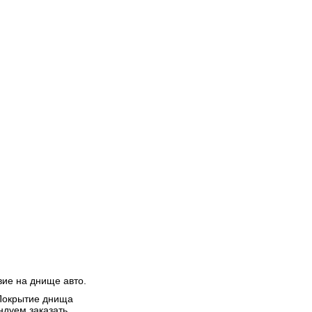
ие на днище авто.
 Покрытие днища
ндуем заказать