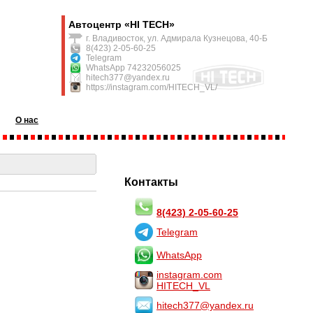
Автоцентр «HI TECH»
г. Владивосток, ул. Адмирала Кузнецова, 40-Б
8(423) 2-05-60-25
Telegram
WhatsApp 74232056025
hitech377@yandex.ru
https://instagram.com/HITECH_VL/
О нас
Контакты
8(423) 2-05-60-25
Telegram
WhatsApp
instagram.com
HITECH_VL
hitech377@yandex.ru