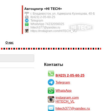
Автоцентр «HI TECH»
г. Владивосток, ул. Адмирала Кузнецова, 40-Б
8(423) 2-05-60-25
Telegram
WhatsApp 74232056025
hitech377@yandex.ru
https://instagram.com/HITECH_VL/
О нас
Контакты
8(423) 2-05-60-25
Telegram
WhatsApp
instagram.com
HITECH_VL
hitech377@yandex.ru